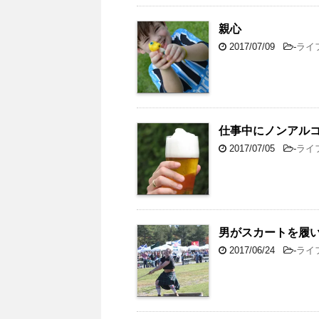
親心
2017/07/09
-
ライ
仕事中にノンアル
2017/07/05
-
ライ
男がスカートを履
2017/06/24
-
ライ