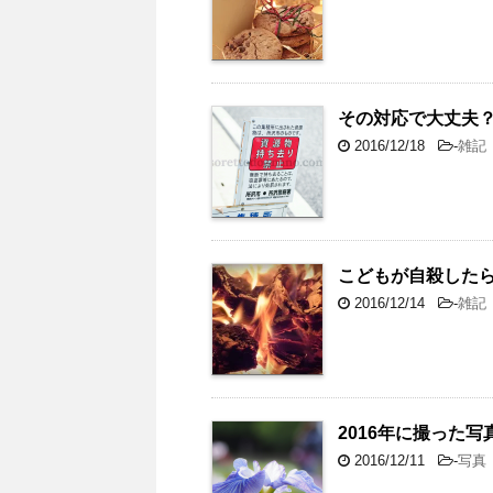
その対応で大丈夫
2016/12/18
-
雑記
こどもが自殺した
2016/12/14
-
雑記
2016年に撮った写
2016/12/11
-
写真