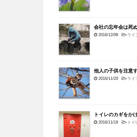
会社の忘年会は死
2016/12/09
-
ライ
他人の子供を注意
2016/11/20
-
ライ
トイレのカギをか
2016/11/19
-
トイ