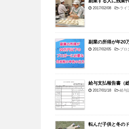
副業する人に残業
2017/02/08
-
ライ
副業の所得が年20
2017/02/05
-
ブロ
給与支払報告書（
2017/01/18
-
給与
転んだ子供と冬の