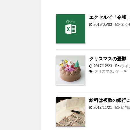
エクセルで「令和
2019/05/03
-
エク
クリスマスの憂鬱
2017/12/23
-
ライ
クリスマス
,
ケーキ
給料は複数の銀行
2017/11/21
-
給与